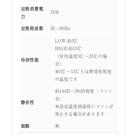
定格消費電
75W
力
定格周波数
50／60Hz
LOW:約5℃
HIGH:約15℃
（室内温度5℃～25℃の場
冷却性能
合）
※5℃～15℃とは野菜室程度
の温度です
約14dB～30dB程度（ファン
音）
静音性
※設定温度到達時にファンが
停止する場合があります
振動
無