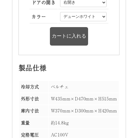
ドアの開き
カラー
製品仕様
冷却方式
ペルチェ
外形寸法
W435mm×D470mm×H515mm
庫内寸法
W370mm×D300mm×H420mm
重量
約14.8kg
定格電圧
AC100V