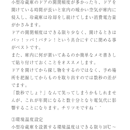
小型冷蔵庫のドアの開閉頻度が多かったり、ドアを
開けている時間が長いと室内の暖かい空気が庫内に
侵入し、冷蔵庫は冷却をし続けてしまい消費電力量
がかさみます。
ドアの開閉頻度はできる限り少なく、開けるときは
パッ！ッパ！バタン！という具合にすぐに閉める事
がベストです。
また、庫内に何が置いてあるのか簡単なメモ書きし
て貼り付けておくことをオススメします。
ドアを開けてから探し物をするのではなく、予め場
所を把握してからものを取り出すのでは数秒の差が
でます。
「数秒でしょ？」なんて笑ってしまうかもしれませ
んが、これが年間になると数十分となり電気代に影
響することになります。チリツモですね＾＾
③環境温度設定
小型冷蔵庫を設置する環境温度はできる限り10℃～