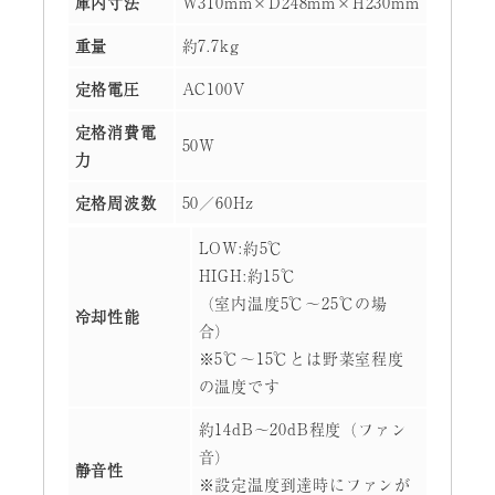
庫内寸法
W310mm×D248mm×H230mm
重量
約7.7kg
定格電圧
AC100V
定格消費電
50W
力
定格周波数
50／60Hz
LOW:約5℃
HIGH:約15℃
（室内温度5℃～25℃の場
冷却性能
合）
※5℃～15℃とは野菜室程度
の温度です
約14dB～20dB程度（ファン
音）
静音性
※設定温度到達時にファンが