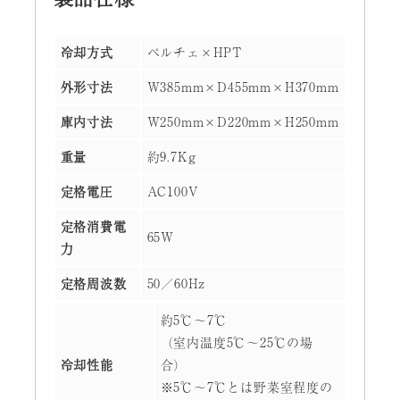
冷却方式
ペルチェ×HPT
外形寸法
W385mm×D455mm×H370mm
庫内寸法
W250mm×D220mm×H250mm
重量
約9.7Kg
定格電圧
AC100V
定格消費電
65W
力
定格周波数
50／60Hz
約5℃～7℃
（室内温度5℃～25℃の場
冷却性能
合）
※5℃～7℃とは野菜室程度の