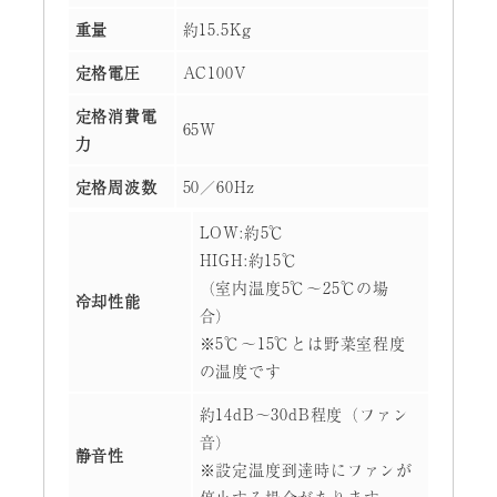
重量
約15.5Kg
定格電圧
AC100V
定格消費電
65W
力
定格周波数
50／60Hz
LOW:約5℃
HIGH:約15℃
（室内温度5℃～25℃の場
冷却性能
合）
※5℃～15℃とは野菜室程度
の温度です
約14dB～30dB程度（ファン
音）
静音性
※設定温度到達時にファンが