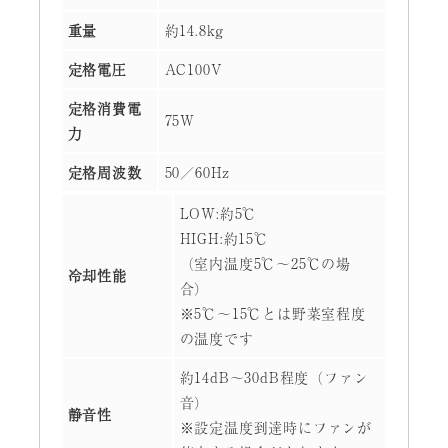
重量
約14.8kg
定格電圧
AC100V
定格消費電
75W
力
定格周波数
50／60Hz
LOW:約5℃
HIGH:約15℃
（室内温度5℃～25℃の場
冷却性能
合）
※5℃～15℃とは野菜室程度
の温度です
約14dB～30dB程度（ファン
音）
静音性
※設定温度到達時にファンが