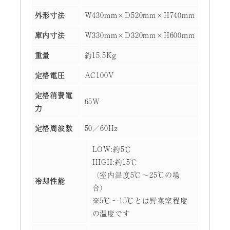
外形寸法
W430mm×D520mm×H740mm
庫内寸法
W330mm×D320mm×H600mm
重量
約15.5Kg
定格電圧
AC100V
定格消費電
65W
力
定格周波数
50／60Hz
LOW:約5℃
HIGH:約15℃
（室内温度5℃～25℃の場
冷却性能
合）
※5℃～15℃とは野菜室程度
の温度です