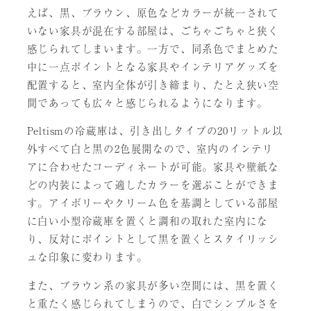
えば、黒、ブラウン、原色などカラーが統一されて
いない家具が混在する部屋は、ごちゃごちゃと狭く
感じられてしまいます。一方で、同系色でまとめた
中に一点ポイントとなる家具やインテリアグッズを
配置すると、室内全体が引き締まり、たとえ狭い空
間であっても広々と感じられるようになります。
Peltismの冷蔵庫は、引き出しタイプの20リットル以
外すべて白と黒の2色展開なので、室内のインテリ
アに合わせたコーディネートが可能。家具や壁紙な
どの内装によって適したカラーを選ぶことができま
す。アイボリーやクリーム色を基調としている部屋
に白い小型冷蔵庫を置くと調和の取れた室内にな
り、反対にポイントとして黒を置くとスタイリッシ
ュな印象に変わります。
また、ブラウン系の家具が多い空間には、黒を置く
と重たく感じられてしまうので、白でシンプルさを