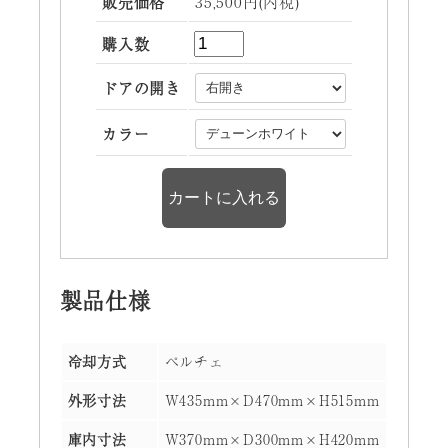
販売価格
35,500円(内税)
購入数
ドアの開き
カラー
製品仕様
冷却方式
ペルチェ
外形寸法
W435mm×D470mm×H515mm
庫内寸法
W370mm×D300mm×H420mm