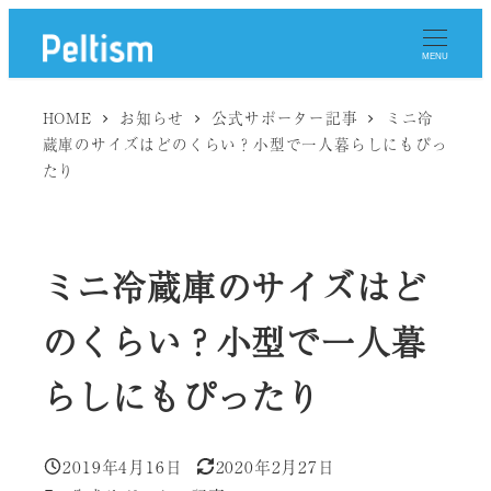
メ
イ
MENU
ン
コ
HOME
お知らせ
公式サポーター記事
ミニ冷
ン
蔵庫のサイズはどのくらい？小型で一人暮らしにもぴっ
テ
たり
ン
ツ
へ
ミニ冷蔵庫のサイズはど
移
動
のくらい？小型で一人暮
らしにもぴったり
2019年4月16日
2020年2月27日
投稿日
更新日