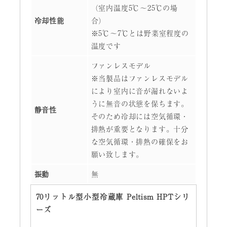
（室内温度5℃～25℃の場
冷却性能
合）
※5℃～7℃とは野菜室程度の
温度です
ファンレスモデル
※当製品はファンレスモデル
により室内に音が漏れないよ
うに無音の状態を保ちます。
静音性
そのため冷却には空気循環・
排熱が重要となります。十分
な空気循環・排熱の確保をお
願い致します。
振動
無
70リットル型小型冷蔵庫 Peltism HPTシリ
ーズ