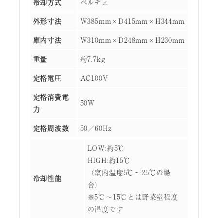
冷却方式
ペルチェ
外形寸法
W385mm×D415mm×H344mm
庫内寸法
W310mm×D248mm×H230mm
重量
約7.7kg
定格電圧
AC100V
定格消費電
50W
力
定格周波数
50／60Hz
LOW:約5℃
HIGH:約15℃
（室内温度5℃～25℃の場
冷却性能
合）
※5℃～15℃とは野菜室程度
の温度です