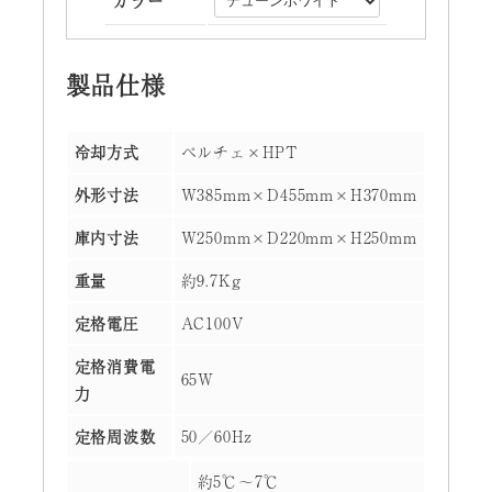
カラー
製品仕様
冷却方式
ペルチェ×HPT
外形寸法
W385mm×D455mm×H370mm
庫内寸法
W250mm×D220mm×H250mm
重量
約9.7Kg
定格電圧
AC100V
定格消費電
65W
力
定格周波数
50／60Hz
約5℃～7℃