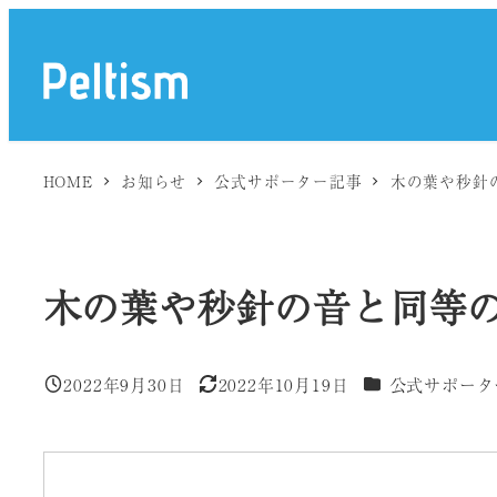
メ
イ
ン
コ
ン
HOME
お知らせ
公式サポーター記事
木の葉や秒針
テ
ン
ツ
へ
木の葉や秒針の音と同等
移
動
カテゴリー
2022年9月30日
2022年10月19日
公式サポータ
投稿日
更新日