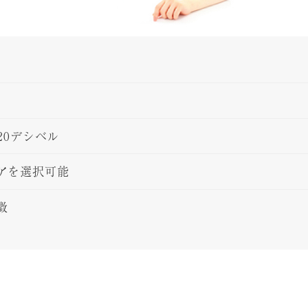
20デシベル
アを選択可能
徴